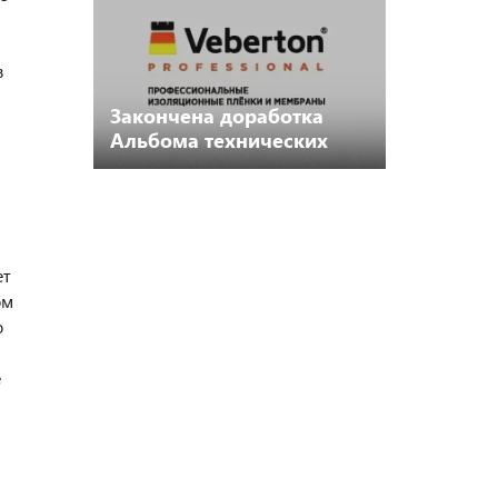
в
Закончена доработка
Альбома технических
решений 2.0 для
материалов Veberton
ет
ом
о
е