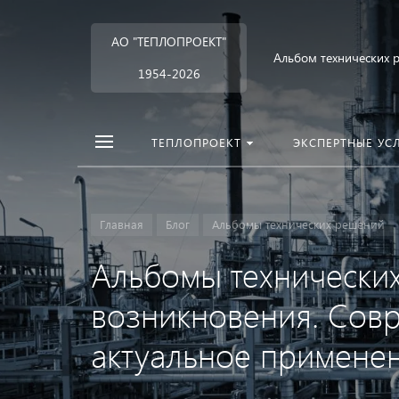
АО "ТЕПЛОПРОЕКТ"
Альбом технических 
1954-2026
ТЕПЛОПРОЕКТ
ЭКСПЕРТНЫЕ УС
Главная
Блог
Альбомы технических решений
Альбомы технически
возникновения. Сов
актуальное применен