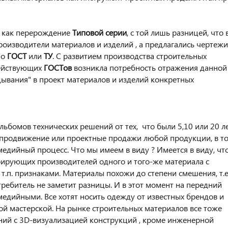
е, как перерождение
Типовой серии
, с той лишь разницей, что 
производители материалов и изделий , а предлагались чертежи
по
ГОСТ
или
ТУ
. С развитием производства строительных
действующих
ГОСТов
возникла потребность отражения данной
дывания" в проект материалов и изделий конкретных
ьбомов технических решений от тех, что были 5,10 или 20 л
е продвижение или проектные продажи любой продукции, в т
медийный процесс. Что мы имеем в виду ? Имеется в виду, чт
урирующих производителей одного и того-же материала с
т.п. признаками. Материалы похожи до степени смешения, т.
ребитель не заметит разницы. И в этот момент на передний
едийными. Все хотят носить одежду от известных брендов и
й мастерской. На рынке строительных материалов все тоже
ний с 3D-визуализацией конструкций , кроме инженерной