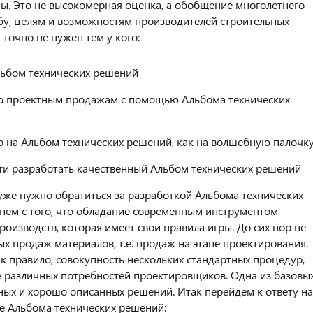
ны. Это не высокомерная оценка, а обобщение многолетнего
бу, целям и возможностям производителей строительных
точно не нужен тем у кого:
льбом технических решений
по проектным продажам с помощью Альбома технических
о на Альбом технических решений, как на волшебную палочк
ти разработать качественный Альбом технических решений
 уже нужно обратиться за разработкой Альбома технических
нем с того, что обладание современным инструментом
оизводств, которая имеет свои правила игры. До сих пор не
х продаж материалов, т.е. продаж на этапе проектирования.
ак правило, совокупность нескольких стандартных процедур,
е различных потребностей проектировщиков. Одна из базовы
ных и хорошо описанных решений. Итак перейдем к ответу на
ке Альбома технических решений: