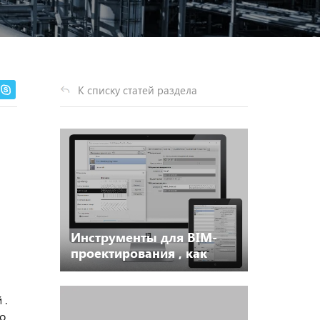
К списку статей раздела
Инструменты для BIM-
проектирования , как
часть Альбома
технических решений 2.0
 .
о