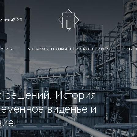
решений 2.0
ЛУГИ
АЛЬБОМЫ ТЕХНИЧЕСКИХ РЕШЕНИЙ 2.0
ПРО
х решений. История
ременное виденье и
ие.