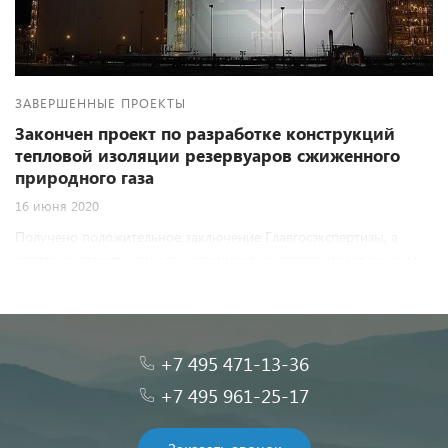
ЗАВЕРШЕННЫЕ ПРОЕКТЫ
Закончен проект по разработке конструкций
тепловой изоляции резервуаров сжиженного
природного газа
16 июня 2020
Получено положительное заключение Главгосэкспертизы, а
значит и закончен интересный проект в рамках которого ОАО
"ТЕПЛОПРОЕКТ" разрабатывало конструкцию тепловой
изоляции 2-ух резервуаров для хранения сжиженного
природного газа объемом 160 тыс.метров кубических каждый
для месторождения Обский СПГ.
+7 495 471-13-36
+7 495 961-25-17